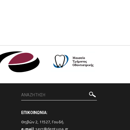
ΕΠΙΚΟΙΝΩΝΙΑ:
Θηβών 2, 11527, Γουδή.
e-mail
:
secr@dent.uoa.gr