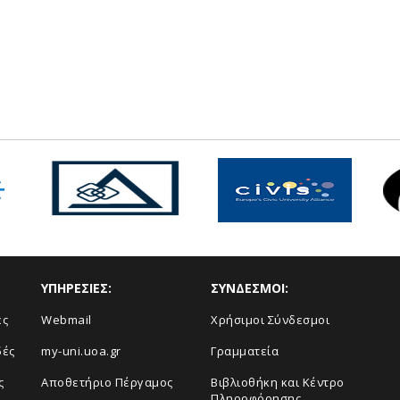
ΥΠΗΡΕΣΙΕΣ:
ΣΥΝΔΕΣΜΟΙ:
ές
Webmail
Χρήσιμοι Σύνδεσμοι
δές
my-uni.uoa.gr
Γραμματεία
ς
Αποθετήριο Πέργαμος
Βιβλιοθήκη και Κέντρο
Πληροφόρησης