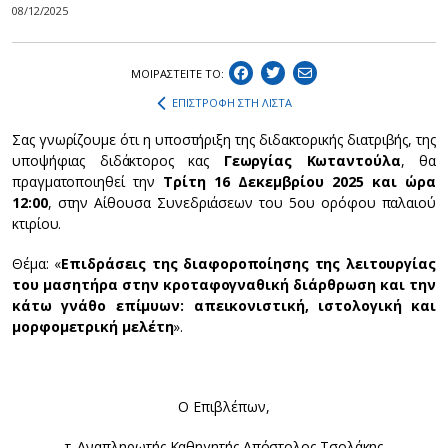
08/12/2025
ΜΟΙΡΑΣΤEIΤΕ ΤΟ:
ΕΠΙΣΤΡΟΦΗ ΣΤΗ ΛΙΣΤΑ
Σας γνωρίζουμε ότι η υποστήριξη της διδακτορικής διατριβής, της
υποψήφιας διδάκτορος κας
Γεωργίας Κωταντούλα
, θα
πραγματοποιηθεί την
Τρίτη 16 Δεκεμβρίου 2025 και ώρα
12:00
, στην Αίθουσα Συνεδριάσεων του 5ου ορόφου παλαιού
κτιρίου.
Θέμα: «
Επιδράσεις της διαφοροποίησης της λειτουργίας
του μασητήρα στην κροταφογναθική διάρθρωση και την
κάτω γνάθο επίμυων: απεικονιστική, ιστολογική και
μορφομετρική μελέτη
».
Ο Επιβλέπων,
τ. Αναπληρωτής Καθηγητής Απόστολος Τσολάκης