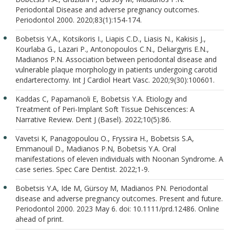
Periodontal Disease and adverse pregnancy outcomes.
Periodontol 2000. 2020;83(1):154-174.
Bobetsis Y.A., Kotsikoris I., Liapis C.D., Liasis N., Kakisis J.,
Kourlaba G., Lazari P., Antonopoulos C.N., Deliargyris E.N.,
Madianos P.N. Association between periodontal disease and
vulnerable plaque morphology in patients undergoing carotid
endarterectomy. Int J Cardiol Heart Vasc. 2020;9(30):100601.
Kaddas C, Papamanoli E, Bobetsis Y.A. Etiology and
Treatment of Peri-Implant Soft Tissue Dehiscences: A
Narrative Review. Dent J (Basel). 2022;10(5):86.
Vavetsi K, Panagopoulou O., Fryssira H., Bobetsis S.A,
Emmanouil D., Madianos P.N, Bobetsis Y.A. Oral
manifestations of eleven individuals with Noonan Syndrome. A
case series. Spec Care Dentist. 2022;1-9.
Bobetsis Y.A, Ide M, Gürsoy M, Madianos PN. Periodontal
disease and adverse pregnancy outcomes. Present and future.
Periodontol 2000. 2023 May 6. doi: 10.1111/prd.12486. Online
ahead of print.