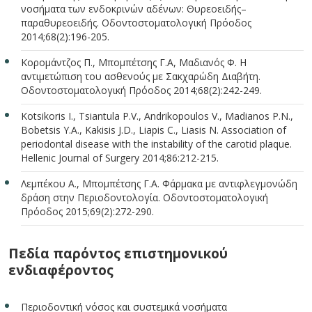
νοσήματα των ενδοκρινών αδένων: Θυρεοειδής–
παραθυρεοειδής. Οδοντοστοματολογική Πρόοδος
2014;68(2):196-205.
Κορομάντζος Π., Μπομπέτσης Γ.Α, Μαδιανός Φ. Η
αντιμετώπιση του ασθενούς με Σακχαρώδη Διαβήτη.
Οδοντοστοματολογική Πρόοδος 2014;68(2):242-249.
Kotsikoris I., Tsiantula P.V., Andrikopoulos V., Madianos P.N.,
Bobetsis Y.A., Kakisis J.D., Liapis C., Liasis N. Association of
periodontal disease with the instability of the carotid plaque.
Hellenic Journal of Surgery 2014;86:212-215.
Λεμπέκου Α., Μπομπέτσης Γ.Α. Φάρμακα με αντιφλεγμονώδη
δράση στην Περιοδοντολογία. Οδοντοστοματολογική
Πρόοδος 2015;69(2):272-290.
Πεδία παρόντος επιστημονικού
ενδιαφέροντος
Περιοδοντική νόσος και συστεμικά νοσήματα