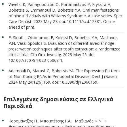
Vavetsi K, Panagopoulou O, Koromantzos P, Fryssira H,
Bobetsis S, Emmanouil D, Bobetsis Y.A. Oral manifestations
of nine individuals with Williams Syndrome. A case series. Spec
Care Dentist. 2023 May 27. doi: 10.1111/scd.12881. Online
ahead of print.
El-Sioufi I, Oikonomou E, Koletsi D, Bobetsis Y.A, Madianos
P.N, Vassilopoulos S. Evaluation of different alveolar ridge
preservation techniques after tooth extraction: a randomized
clinical trial. Clin Oral Investig. 2023 May 25. doi:
10.1007/s00784-023-05068-1.
Adamouli D, Marasli C, Bobetsis YA. The Expression Patterns
of Non-Coding RNAs in Periodontal Disease. Dent J (Basel).
2024 May 24;12(6):159. doi: 10.3390/dj12060159.
Επιλεγμένες δημοσιεύσεις σε Ελληνικά
Περιοδικά
Κορομάντζος Π., Μπομπέτσης Γ.Α., Μαδιανός Φ.Ν. Η
θεραπευτική προσέγγιση του διαβητικού-περιοδοντικού