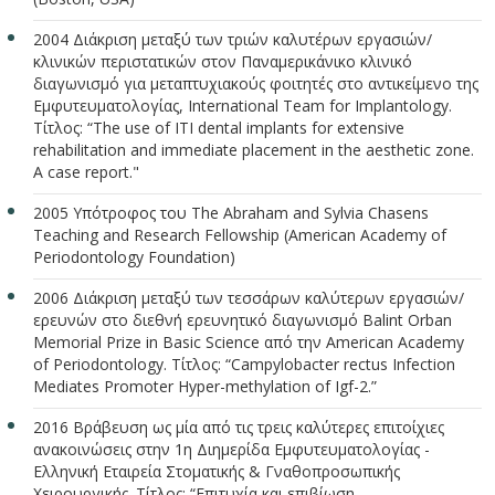
2004 Διάκριση μεταξύ των τριών καλυτέρων εργασιών/
κλινικών περιστατικών στον Παναμερικάνικο κλινικό
διαγωνισμό για μεταπτυχιακούς φοιτητές στο αντικείμενο της
Εμφυτευματολογίας, International Team for Implantology.
Τίτλος: “The use of ITI dental implants for extensive
rehabilitation and immediate placement in the aesthetic zone.
A case report."
2005 Υπότροφος του The Abraham and Sylvia Chasens
Teaching and Research Fellowship (American Academy of
Periodontology Foundation)
2006 Διάκριση μεταξύ των τεσσάρων καλύτερων εργασιών/
ερευνών στο διεθνή ερευνητικό διαγωνισμό Balint Orban
Memorial Prize in Basic Science από την American Academy
of Periodontology. Τίτλος: “Campylobacter rectus Infection
Mediates Promoter Hyper-methylation of Igf-2.”
2016 Βράβευση ως μία από τις τρεις καλύτερες επιτοίχιες
ανακοινώσεις στην 1η Διημερίδα Εμφυτευματολογίας -
Ελληνική Εταιρεία Στοματικής & Γναθοπροσωπικής
Χειρουργικής. Τίτλος: “Επιτυχία και επιβίωση