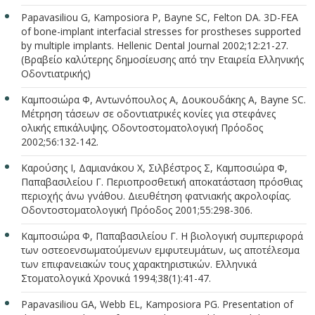
Papavasiliou G, Kamposiora P, Bayne SC, Felton DA. 3D-FEA
of bone-implant interfacial stresses for prostheses supported
by multiple implants. Hellenic Dental Journal 2002;12:21-27.
(Βραβείο καλύτερης δημοσίευσης από την Εταιρεία Ελληνικής
Οδοντιατρικής)
Καμποσιώρα Φ, Αντωνόπουλος Α, Δουκουδάκης Α, Bayne SC.
Μέτρηση τάσεων σε οδοντιατρικές κονίες για στεφάνες
ολικής επικάλυψης. Οδοντοστοματολογική Πρόοδος
2002;56:132-142.
Καρούσης Ι, Δαμιανάκου Χ, Σιλβέστρος Σ, Καμποσιώρα Φ,
Παπαβασιλείου Γ. Περιοπροσθετική αποκατάσταση πρόσθιας
περιοχής άνω γνάθου. Διευθέτηση φατνιακής ακρολοφίας.
Οδοντοστοματολογική Πρόοδος 2001;55:298-306.
Καμποσιώρα Φ, Παπαβασιλείου Γ. Η βιολογική συμπεριφορά
των οστεοενσωματούμενων εμφυτευμάτων, ως αποτέλεσμα
των επιφανειακών τους χαρακτηριστικών. Ελληνικά
Στοματολογικά Χρονικά 1994;38(1):41-47.
Papavasiliou GA, Webb EL, Kamposiora PG. Presentation of