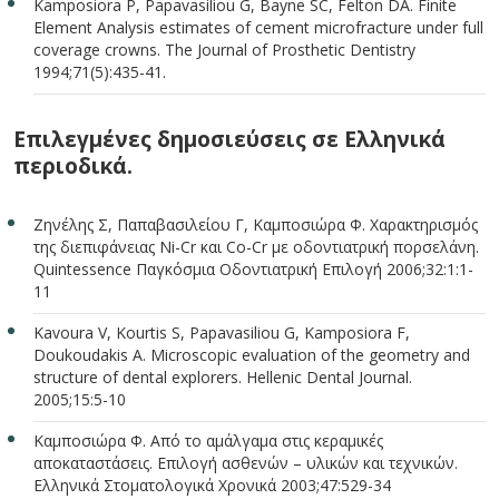
Kamposiora P, Papavasiliou G, Bayne SC, Felton DA. Finite
Element Analysis estimates of cement microfracture under full
coverage crowns. The Journal of Prosthetic Dentistry
1994;71(5):435-41.
Επιλεγμένες δημοσιεύσεις σε Eλληνικά
περιοδικά.
Ζηνέλης Σ, Παπαβασιλείου Γ, Καμποσιώρα Φ. Χαρακτηρισμός
της διεπιφάνειας Ni-Cr και Co-Cr με οδοντιατρική πορσελάνη.
Quintessence Παγκόσμια Οδοντιατρική Επιλογή 2006;32:1:1-
11
Kavoura V, Kourtis S, Papavasiliou G, Kamposiora F,
Doukoudakis A. Microscopic evaluation of the geometry and
structure of dental explorers. Hellenic Dental Journal.
2005;15:5-10
Καμποσιώρα Φ. Από το αμάλγαμα στις κεραμικές
αποκαταστάσεις. Επιλογή ασθενών – υλικών και τεχνικών.
Ελληνικά Στοματολογικά Χρονικά 2003;47:529-34