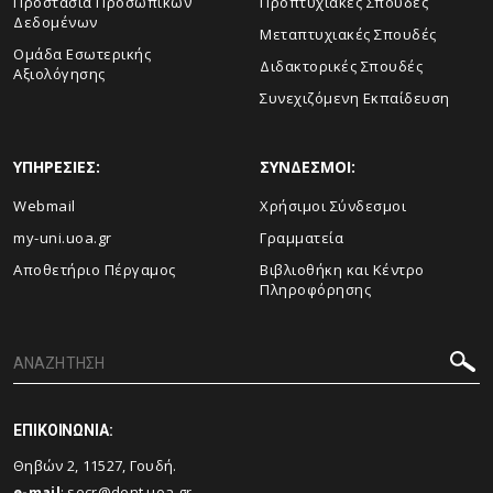
Προστασία Προσωπικών
Προπτυχιακές Σπουδές
Δεδομένων
Μεταπτυχιακές Σπουδές
Ομάδα Εσωτερικής
Διδακτορικές Σπουδές
Αξιολόγησης
Συνεχιζόμενη Εκπαίδευση
ΥΠΗΡΕΣΙΕΣ:
ΣΥΝΔΕΣΜΟΙ:
Webmail
Χρήσιμοι Σύνδεσμοι
my-uni.uoa.gr
Γραμματεία
Αποθετήριο Πέργαμος
Βιβλιοθήκη και Κέντρο
Πληροφόρησης
ΕΠΙΚΟΙΝΩΝΙΑ:
Θηβών 2, 11527, Γουδή.
e-mail
:
secr@dent.uoa.gr