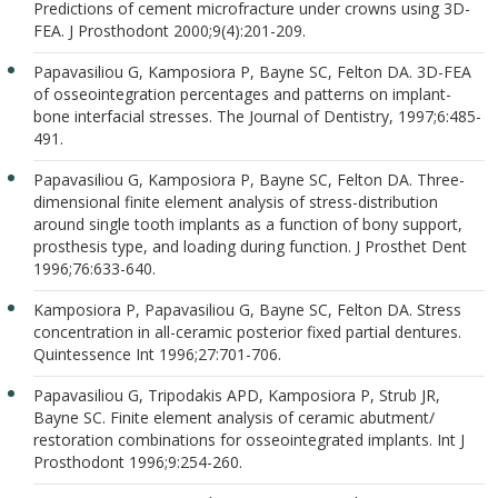
Predictions of cement microfracture under crowns using 3D-
FEA. J Prosthodont 2000;9(4):201-209.
Papavasiliou G, Kamposiora P, Bayne SC, Felton DA. 3D-FEA
of osseointegration percentages and patterns on implant-
bone interfacial stresses. The Journal of Dentistry, 1997;6:485-
491.
Papavasiliou G, Kamposiora P, Bayne SC, Felton DA. Three-
dimensional finite element analysis of stress-distribution
around single tooth implants as a function of bony support,
prosthesis type, and loading during function. J Prosthet Dent
1996;76:633-640.
Kamposiora P, Papavasiliou G, Bayne SC, Felton DA. Stress
concentration in all-ceramic posterior fixed partial dentures.
Quintessence Int 1996;27:701-706.
Papavasiliou G, Tripodakis APD, Kamposiora P, Strub JR,
Bayne SC. Finite element analysis of ceramic abutment/
restoration combinations for osseointegrated implants. Int J
Prosthodont 1996;9:254-260.