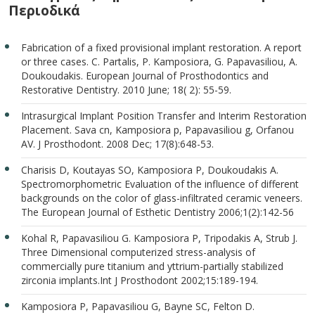
Περιοδικά
Fabrication of a fixed provisional implant restoration. A report
or three cases. C. Partalis, P. Kamposiora, G. Papavasiliou, A.
Doukoudakis. European Journal of Prosthodontics and
Restorative Dentistry. 2010 June; 18( 2): 55-59.
Intrasurgical Implant Position Transfer and Interim Restoration
Placement. Sava cn, Kamposiora p, Papavasiliou g, Orfanou
AV. J Prosthodont. 2008 Dec; 17(8):648-53.
Charisis D, Koutayas SO, Kamposiora P, Doukoudakis A.
Spectromorphometric Evaluation of the influence of different
backgrounds on the color of glass-infiltrated ceramic veneers.
The European Journal of Esthetic Dentistry 2006;1(2):142-56
Kohal R, Papavasiliou G. Kamposiora P, Tripodakis A, Strub J.
Three Dimensional computerized stress-analysis of
commercially pure titanium and yttrium-partially stabilized
zirconia implants.Int J Prosthodont 2002;15:189-194.
Kamposiora P, Papavasiliou G, Bayne SC, Felton D.