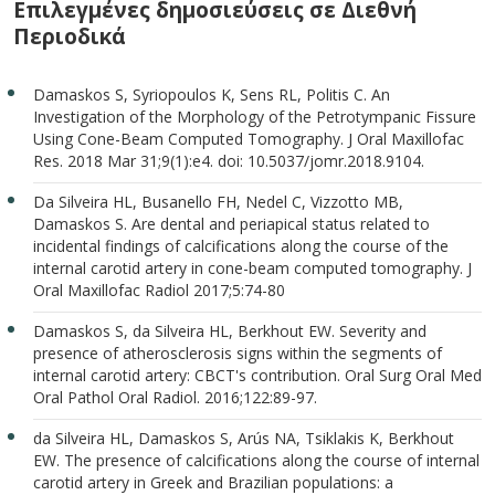
Επιλεγμένες δημοσιεύσεις σε Διεθνή
Περιοδικά
Damaskos S, Syriopoulos K, Sens RL, Politis C. An
Investigation of the Morphology of the Petrotympanic Fissure
Using Cone-Beam Computed Tomography. J Oral Maxillofac
Res. 2018 Mar 31;9(1):e4. doi: 10.5037/jomr.2018.9104.
Da Silveira HL, Busanello FH, Nedel C, Vizzotto MB,
Damaskos S. Are dental and periapical status related to
incidental findings of calcifications along the course of the
internal carotid artery in cone-beam computed tomography. J
Oral Maxillofac Radiol 2017;5:74-80
Damaskos S, da Silveira HL, Berkhout EW. Severity and
presence of atherosclerosis signs within the segments of
internal carotid artery: CBCT's contribution. Oral Surg Oral Med
Oral Pathol Oral Radiol. 2016;122:89-97.
da Silveira HL, Damaskos S, Arús NA, Tsiklakis K, Berkhout
EW. The presence of calcifications along the course of internal
carotid artery in Greek and Brazilian populations: a