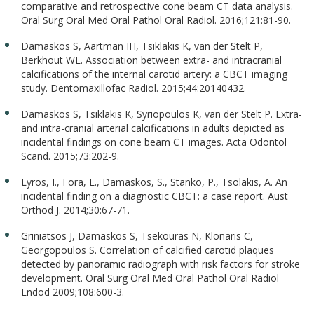
comparative and retrospective cone beam CT data analysis.
Oral Surg Oral Med Oral Pathol Oral Radiol. 2016;121:81-90.
Damaskos S, Aartman IH, Tsiklakis K, van der Stelt P,
Berkhout WE. Association between extra- and intracranial
calcifications of the internal carotid artery: a CBCT imaging
study. Dentomaxillofac Radiol. 2015;44:20140432.
Damaskos S, Tsiklakis K, Syriopoulos K, van der Stelt P. Extra-
and intra-cranial arterial calcifications in adults depicted as
incidental findings on cone beam CT images. Acta Odontol
Scand. 2015;73:202-9.
Lyros, I., Fora, E., Damaskos, S., Stanko, P., Tsolakis, A. An
incidental finding on a diagnostic CBCT: a case report. Aust
Orthod J. 2014;30:67-71.
Griniatsos J, Damaskos S, Tsekouras N, Klonaris C,
Georgopoulos S. Correlation of calcified carotid plaques
detected by panoramic radiograph with risk factors for stroke
development. Oral Surg Oral Med Oral Pathol Oral Radiol
Endod 2009;108:600-3.