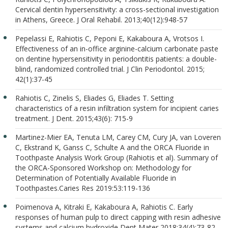
Cervical dentin hypersensitivity: a cross-sectional investigation
in Athens, Greece. J Oral Rehabil. 2013;40(12):948-57
Pepelassi E, Rahiotis C, Peponi E, Kakaboura A, Vrotsos I.
Effectiveness of an in-office arginine-calcium carbonate paste
on dentine hypersensitivity in periodontitis patients: a double-
blind, randomized controlled trial. J Clin Periodontol. 2015;
42(1):37-45
Rahiotis C, Zinelis S, Eliades G, Eliades T. Setting
characteristics of a resin infiltration system for incipient caries
treatment. J Dent. 2015;43(6): 715-9
Martinez-Mier EA, Tenuta LM, Carey CM, Cury JA, van Loveren
C, Ekstrand K, Ganss C, Schulte A and the ORCA Fluoride in
Toothpaste Analysis Work Group (Rahiotis et al). Summary of
the ORCA-Sponsored Workshop on: Methodology for
Determination of Potentially Available Fluoride in
Toothpastes.Caries Res 2019:53:119-136
Poimenova A, Kitraki E, Kakaboura A, Rahiotis C. Early
responses of human pulp to direct capping with resin adhesive
systems and calcium hydroxide Dent Mater 2018;34(4):73-82