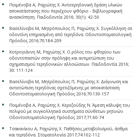
Ποιμένοβα Α, Ραχιώτης Χ. Αντιτερηδονική δράση υλικών
αποκατάστασης που περιέχουν φθόριο - Βιβλιογραφική
ανασκόπηση. Παιδοδοντία 2016; 30(1): 42-50
Βασελίνοβα Μ, Μητρόπουλος Π, Ραχιώτης Χ. Συγκόλληση σε
οδοντίνη επηρασμένη από τερηδόνα. Οδοντοστοματολογική
Πρόοδος 2016;70:184-209
Κοτρογιάννη M, Ραχιώτης Χ. Ο ρόλος του φθορίου των
οδοντοπαστών στην πρόληψη και αντιμετώπιση του
σχηματισμού τερηδονικών αλλοιώσεων. Παιδοδοντία 2016;
30: 111-124
Βασελίνοβα Μ, Μητρόπουλος Π, Ραχιώτης Χ. Διάγνωση και
αντιετώπιση τερηδόνας σχετιζόμενης με αποκατάσταση.
Οδοντοστοματολογική Πρόοδος 2016;70:130-157
Ποιμένοβα Α, Ραχιώτης Χ. Κερεζούδης Ν. Άμεση κάλυψη του
πολφού με συγκολλητικά συστήματα σύνθετων ρητινών.
Οδοντοστοματολογική Πρόοδος 2017;71:60-74
Τσακανίκου A, Ραχιώτης Χ. Παθήσεις μεταβολισμού, άσθμα
και τερηδόνα. Στοματολογία 2017;74:102-112