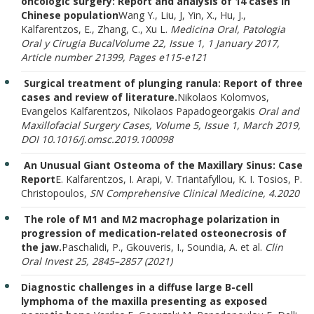
oncologic surgery: Report and analysis of 14 cases in
Chinese population
Wang Y., Liu, J, Yin, X., Hu, J.,
Kalfarentzos, E., Zhang, C., Xu L.
Medicina Oral, Patologia
Oral y Cirugia Bucal
Volume 22, Issue 1, 1 January 2017,
Article number 21399, Pages e115-e121
Surgical treatment of plunging ranula: Report of three
cases and review of literature.
Nikolaos Kolomvos,
Evangelos Kalfarentzos, Nikolaos Papadogeorgakis
Oral and
Maxillofacial Surgery Cases, Volume 5, Issue 1, March 2019,
DOI 10.1016/j.omsc.2019.100098
An Unusual Giant Osteoma of the Maxillary Sinus: Case
Report
E. Kalfarentzos, I. Arapi, V. Triantafyllou, K. I. Tosios, P.
Christopoulos,
SN Comprehensive Clinical Medicine, 4.2020
The role of M1 and M2 macrophage polarization in
progression of medication-related osteonecrosis of
the jaw.
Paschalidi, P., Gkouveris, I., Soundia, A. et al.
Clin
Oral Invest 25, 2845–2857 (2021)
Diagnostic challenges in a diffuse large B-cell
lymphoma of the maxilla presenting as exposed