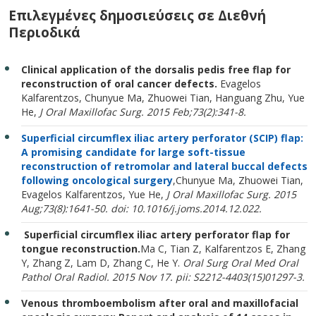
Επιλεγμένες δημοσιεύσεις σε Διεθνή
Περιοδικά
Clinical application of the dorsalis pedis free flap for
reconstruction of oral cancer defects.
Evagelos
Kalfarentzos, Chunyue Ma, Zhuowei Tian, Hanguang Zhu, Yue
He,
J Oral Maxillofac Surg. 2015 Feb;73(2):341-8.
Superficial circumflex iliac artery perforator (SCIP) flap:
A promising candidate for large soft-tissue
reconstruction of retromolar and lateral buccal defects
following oncological surgery
,Chunyue Ma, Zhuowei Tian,
Evagelos Kalfarentzos, Yue He,
J Oral Maxillofac Surg. 2015
Aug;73(8):1641-50. doi: 10.1016/j.joms.2014.12.022.
Superficial circumflex iliac artery perforator flap for
tongue reconstruction.
Ma C, Tian Z, Kalfarentzos E, Zhang
Y, Zhang Z, Lam D, Zhang C, He Y.
Oral Surg Oral Med Oral
Pathol Oral Radiol. 2015 Nov 17. pii: S2212-4403(15)01297-3.
Venous thromboembolism after oral and maxillofacial