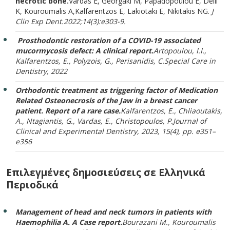
necrotic bone.
Vardas E, Georgaki M, Papadopoulou E, Delli
K, Kouroumalis A,Kalfarentzos E, Lakiotaki E, Nikitakis NG.
J
Clin Exp Dent.
2022;14(3):e303-9.
Prosthodontic restoration of a COVID-19 associated
mucormycosis defect: A clinical report.
Artopoulou, I.I.,
Kalfarentzos, E., Polyzois, G., Perisanidis, C.
Special Care in
Dentistry, 2022
Orthodontic treatment as triggering factor of Medication
Related Osteonecrosis of the Jaw in a breast cancer
patient. Report of a rare case.
Kalfarentzos, E., Chliaoutakis,
A., Ntagiantis, G., Vardas, E., Christopoulos, P.
Journal of
Clinical and Experimental Dentistry, 2023, 15(4), pp. e351–
e356
Επιλεγμένες δημοσιεύσεις σε Ελληνικά
Περιοδικά
Management of head and neck tumors in patients with
Haemophilia A. A Case report.
Bourazani M., Kouroumalis