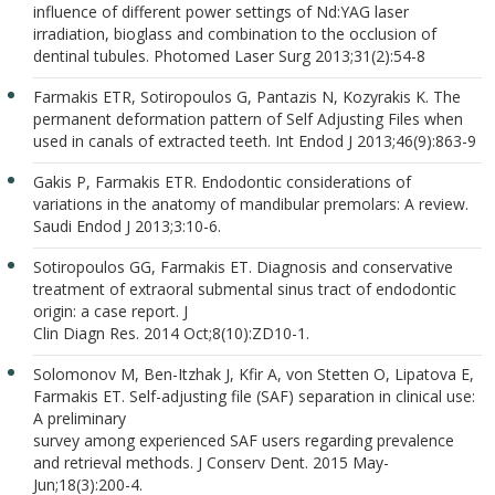
influence of different power settings of Nd:YAG laser
irradiation, bioglass and combination to the occlusion of
dentinal tubules. Photomed Laser Surg 2013;31(2):54-8
Farmakis ETR, Sotiropoulos G, Pantazis N, Kozyrakis K. The
permanent deformation pattern of Self Adjusting Files when
used in canals of extracted teeth. Int Endod J 2013;46(9):863-9
Gakis P, Farmakis ETR. Endodontic considerations of
variations in the anatomy of mandibular premolars: A review.
Saudi Endod J 2013;3:10-6.
Sotiropoulos GG, Farmakis ET. Diagnosis and conservative
treatment of extraoral submental sinus tract of endodontic
origin: a case report. J
Clin Diagn Res. 2014 Oct;8(10):ZD10-1.
Solomonov M, Ben-Itzhak J, Kfir A, von Stetten O, Lipatova E,
Farmakis ET. Self-adjusting file (SAF) separation in clinical use:
A preliminary
survey among experienced SAF users regarding prevalence
and retrieval methods. J Conserv Dent. 2015 May-
Jun;18(3):200-4.