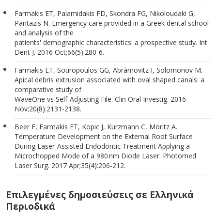
Farmakis ET, Palamidakis FD, Skondra FG, Nikoloudaki G,
Pantazis N. Emergency care provided in a Greek dental school
and analysis of the
patients' demographic characteristics: a prospective study. Int
Dent J. 2016 Oct;66(5):280-6.
Farmakis ET, Sotiropoulos GG, Abràmovitz I, Solomonov M.
Apical debris extrusion associated with oval shaped canals: a
comparative study of
WaveOne vs Self-Adjusting File. Clin Oral Investig. 2016
Nov;20(8):2131-2138.
Beer F, Farmakis ET, Kopic J, Kurzmann C, Moritz A.
Temperature Development on the External Root Surface
During Laser-Assisted Endodontic Treatment Applying a
Microchopped Mode of a 980 nm Diode Laser. Photomed
Laser Surg. 2017 Apr;35(4):206-212.
Επιλεγμένες δημοσιεύσεις σε Ελληνικά
Περιοδικά