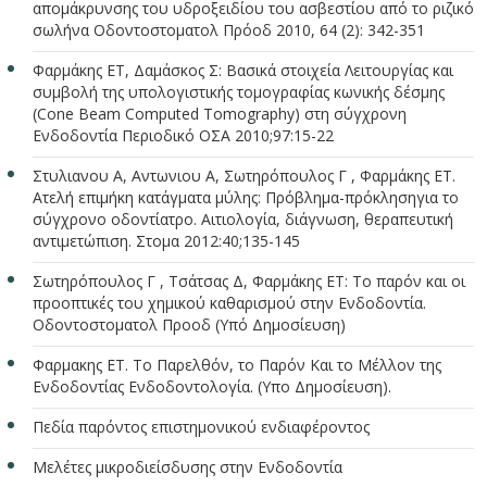
απομάκρυνσης του υδροξειδίου του ασβεστίου από το ριζικό
σωλήνα Οδοντοστοματολ Πρόοδ 2010, 64 (2): 342-351
Φαρμάκης ΕΤ, Δαμάσκος Σ: Βασικά στοιχεία Λειτουργίας και
συμβολή της υπολογιστικής τομογραφίας κωνικής δέσμης
(Cone Beam Computed Tomography) στη σύγχρονη
Ενδοδοντία Περιοδικό ΟΣΑ 2010;97:15-22
Στυλιανου Α, Αντωνιου Α, Σωτηρόπουλος Γ , Φαρμάκης ΕΤ.
Ατελή επιμήκη κατάγματα μύλης: Πρόβλημα-πρόκλησηγια το
σύγχρονο οδοντίατρο. Αιτιολογία, διάγνωση, θεραπευτική
αντιμετώπιση. Στομα 2012:40;135-145
Σωτηρόπουλος Γ , Τσάτσας Δ, Φαρμάκης ΕΤ: Το παρόν και οι
προοπτικές του χημικού καθαρισμού στην Ενδοδοντία.
Οδοντοστοματολ Προοδ (Υπό Δημοσίευση)
Φαρμακης ET. Τo Παρελθόν, το Παρόν Και το Μέλλον της
Ενδοδοντίας Ενδοδοντολογία. (Υπο Δημοσίευση).
Πεδία παρόντος επιστημονικού ενδιαφέροντος
Μελέτες μικροδιείσδυσης στην Ενδοδοντία