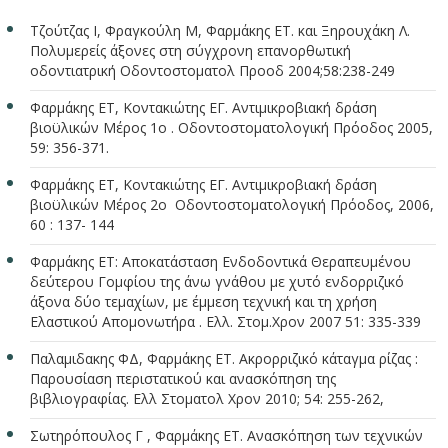
Τζούτζας Ι, Φραγκούλη Μ, Φαρμάκης ΕΤ. και Ξηρουχάκη Λ.
Πολυμερείς άξονες στη σύγχρονη επανορθωτική
οδοντιατρική Οδοντοστοματολ Προοδ 2004;58:238-249
Φαρμάκης ΕΤ, Κοντακιώτης ΕΓ. Αντιμικροβιακή δράση
βιοϋλικών Μέρος 1ο . Οδοντοστοματολογική Πρόοδος 2005,
59: 356-371.
Φαρμάκης ΕΤ, Κοντακιώτης ΕΓ. Αντιμικροβιακή δράση
βιοϋλικών Μέρος 2ο Οδοντοστοματολογική Πρόοδος, 2006,
60 : 137- 144
Φαρμάκης ΕΤ: Αποκατάσταση Ενδοδοντικά Θεραπευμένου
δεύτερου Γομφίου της άνω γνάθου με χυτό ενδορριζικό
άξονα δύο τεμαχίων, με έμμεση τεχνική και τη χρήση
Ελαστικού Απομονωτήρα . Ελλ. Στομ.Χρον 2007 51: 335-339
Παλαμιδακης ΦΔ, Φαρμάκης ΕΤ. Ακρορριζικό κάταγμα ρίζας :
Παρουσίαση περιστατικού και ανασκόπηση της
βιβλιογραφίας. Ελλ Στοματολ Χρον 2010;
54: 255-262,
Σωτηρόπουλος Γ , Φαρμάκης ΕΤ. Ανασκόπηση των τεχνικών